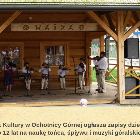
ruchu pasterskiego, 24 czerwiec 2017
 Kultury w Ochotnicy Górnej ogłasza zapisy dzie
adości - Dzień Dziecka 2018
 12 lat na naukę tońca, śpiywu i muzyki góralskie