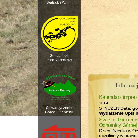
Wołoska Watra
Polana Kurnytowa -
Gorczański
Park Narodowy
Informacj
Kalendarz impre
Rozpoczęcie sezonu 
2019
STYCZEŃ
Data, go
Stowarzyszenie
Gorce - Pienieny
Wydarzenie
Opis
0
Święto Dziecięce
Ochotnicy Górnej
Dzień Dziecka w Oc
uczciliśmy w prawdzi