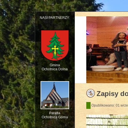
NASI PARTNERZY:
Gmina
Ochotnica Dolna
Dziecięcy Teatr Mu
Zapisy do
Opublikowano: 01 wrze
Parafia
Ochotnica Górna