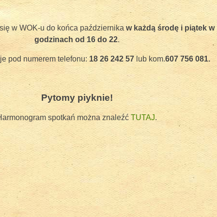
 się w WOK-u do końca października
w każdą środę i piątek w
godzinach od 16 do 22
.
cje pod numerem telefonu:
18 26 242 57
lub kom.
607 756 081.
Pytomy piyknie!
cyjnych instrumentach ludowych w WOK 2018
Harmonogram spotkań można znaleźć
TUTAJ
.