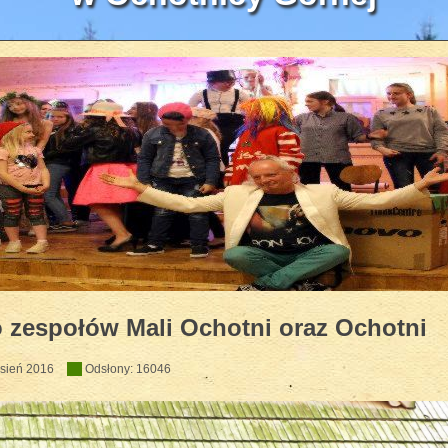
zyczny HEJO w WOK'u 2018
 zespołów Mali Ochotni oraz Ochotni
sień 2016
Odsłony: 16046