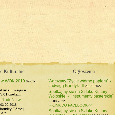
 Forendówki 2018
e Kulturalne
Ogłoszenia
z w WOK 2019
Warsztaty "Życie wtórne papieru" z
07-01-
Jadwigą Bandyk - II
pasterskiego, 6 maj 2017
21-08-2022
dzina i miejsce
Spotkajmy się na Szlaku Kultury
5.01 godz.
...
Wołoskiej - "Instrumenty pasterskie"
j Radości w
21-08-2022
03-09-2018
>>LINK DO FACEBOOK<<
hotnicy Górnej
Spotkajmy się na Szlaku Kultury
e z...