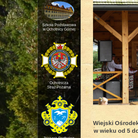
Szkoła Podstawowa
w Ochotnicy Górnej
Msza św. w intencji 
Ochotnicza
Straż Pożarna
Wiejski Ośrodek
Święto dziecięcej R
w wieku od 5 do