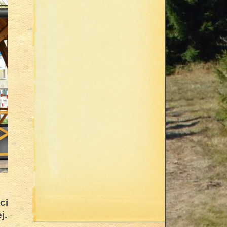
ci
j.