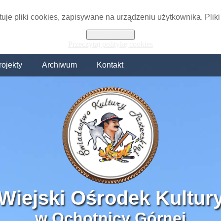
tuje pliki cookies, zapisywane na urządzeniu użytkownika. Plik
Ok, rozumiem
Przeczytaj politykę cookies
rojekty
Archiwum
Kontakt
Wiejski Ośrodek Kultur
w Ochotnicy Górnej