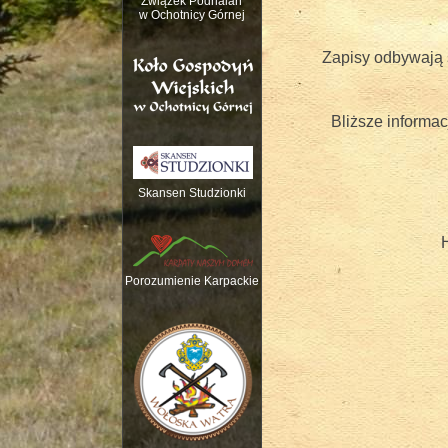
Związek Podhalan
w Ochotnicy Górnej
Zapisy odbywają
Bliższe informa
Skansen Studzionki
Nauka gry na trady
Porozumienie Karpackie